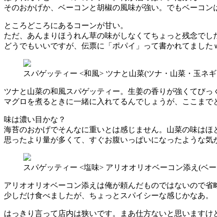
そのおかげか、ベーコンと胡椒の風味が強い。でもベーコン
ところどころにあるコーンが甘い。
ただ、あんまりほうれん草の味がしなくてちょっと残念でし
どうでもいいですが、伝票に「ポパイ」って書かれてました
スパゲッティー <和風> ツナと山菜(ツナ・山菜・玉ネ
ツナと山菜の和風スパゲッティー。生姜の香りが強くてびっ
マグロを煮るときに一緒に入れてるんでしょうが、ここまで
味は濃い目かな？
海苔のおかげでそんなに重いとは感じません。山菜の味はほ
思ったより量が多くて、すぐお腹いっぱいになったような気
スパゲッティー <塩味> アリオオリオベーコン添え(ベ
アリオオリオベーコン添えは俺が頼んだものではないので省
少しだけ食べましたが、ちょっとスパイシーな感じかなあ。
はっきり言って店内は狭いです。まあ仕方ないと思いますけ