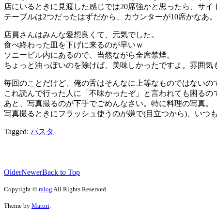
店にいるときに見渡した感じでは20席強かと思ったら、サイ
テーブルは2つだったはずだから、カウンターが10席かなあ。
店員さんはみんな愛想良くて、元気でした。
食べ終わった皿を下げに来るのが早いｗ
ソニービル内にあるので、当然ながら全席禁煙。
ちょっと油っぽいのを除けば、美味しかったですよ。雰囲気
毎回のことだけど、俺の舌はそんなに上等なものではないの
これ読んで行った人に「不味かったぞ」と言われても困るの
あと、写真撮るのが下手でごめんなさい。特に料理の写真。
写真撮るときにフラッシュ使うのが嫌で(目立つから)、いつ
Tagged:
パスタ
Older
Newer
Back to Top
Copyright ©
mlog
All Rights Reserved.
Theme by
Matori
.