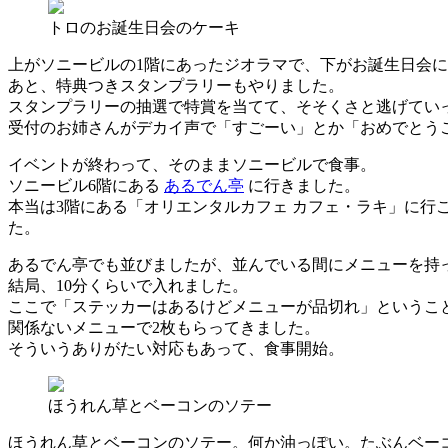
トロのお誕生日会のケーキ
上がソニービルの1階にあったジオラマで、下がお誕生日会
あと、特典つきスタンプラリーもやりました。
スタンプラリーの抽選で特賞を当てて、そそくさと逃げてい
受付のお姉さんがデカイ声で「すごーい」とか「おめでとう
イベントが終わって、そのままソニービルで食事。
ソニービル6階にある
あるでん亭
に行きました。
本当は3階にある「オリエンタルカフェ カフェ・ラキ」に
た。
あるでん亭でも並びましたが、並んでいる間にメニューを持
結局、10分くらいで入れました。
ここで「ステッカーはあるけどメニューが品切れ」というこ
関係ないメニューで2枚もらってきました。
そういうありがたい対応もあって、食事開始。
ほうれん草とベーコンのソテー
ほうれん草とベーコンのソテー。何か油っぽい。たぶんベー