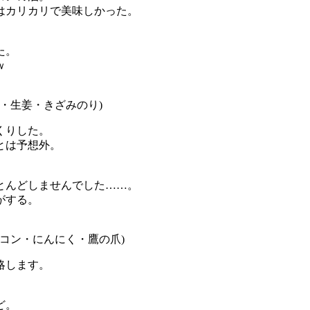
はカリカリで美味しかった。
た。
ｗ
ギ・生姜・きざみのり)
くりした。
とは予想外。
とんどしませんでした……。
がする。
ーコン・にんにく・鷹の爪)
略します。
ど。